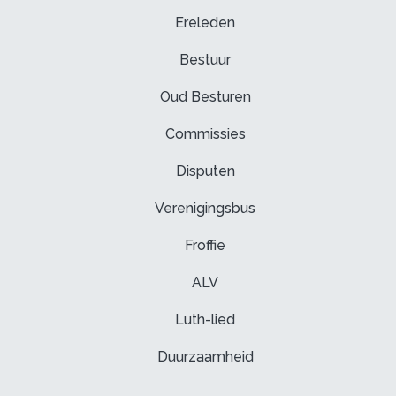
Geschiedenis
Ereleden
Word lid!
Bijlboeg
Algemene voorwaarden
Bestuur
Privacy Policy
Oud Besturen
Beleid
Beschermvrouweschap Audacia
Commissies
Bestuursinteresseboekje
Disputen
Delft Waterbike Technology
Verenigingsbus
Froffie
ALV
Luth-lied
122
Duurzaamheid