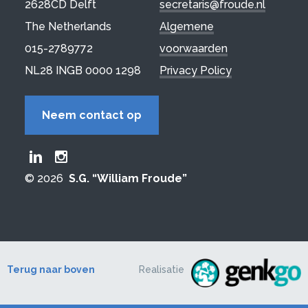
2628CD Delft
secretaris@froude.nl
The Netherlands
Algemene
015-2789772
voorwaarden
NL28 INGB 0000 1298
Privacy Policy
Neem contact op
Froude LinkedIn group
Froude Instagram page
© 2026
S.G. “William Froude”
Terug naar boven
Realisatie