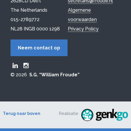
2628CD Delft
secretaris@froude.nl
The Netherlands
Algemene
015-2789772
voorwaarden
NL28 INGB 0000 1298
Privacy Policy
Neem contact op
Froude LinkedIn group
Froude Instagram page
© 2026
S.G. “William Froude”
Terug naar boven
Realisatie