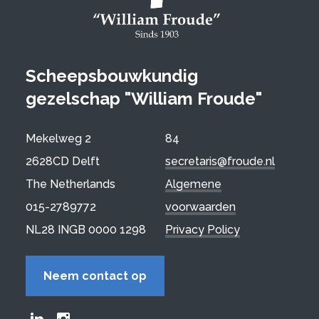
Scheepsbouwkundig
gezelschap "William Froude"
Mekelweg 2
84
2628CD Delft
secretaris@froude.nl
The Netherlands
Algemene
015-2789772
voorwaarden
NL28 INGB 0000 1298
Privacy Policy
Neem contact op
Froude LinkedIn group
Froude Instagram page