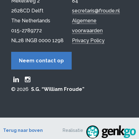
Mekelweg 2
84
2628CD Delft
secretaris@froude.nl
The Netherlands
Algemene
015-2789772
voorwaarden
NL28 INGB 0000 1298
Privacy Policy
Neem contact op
Froude LinkedIn group
Froude Instagram page
© 2026
S.G. “William Froude”
Terug naar boven
Realisatie