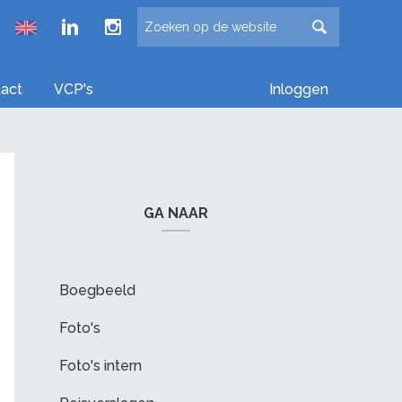
Froude LinkedIn group
Froude Instagram page
act
VCP's
Inloggen
GA NAAR
Boegbeeld
Foto's
Foto's intern