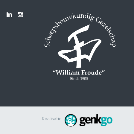
Froude LinkedIn group
Froude Instagram page
Realisatie