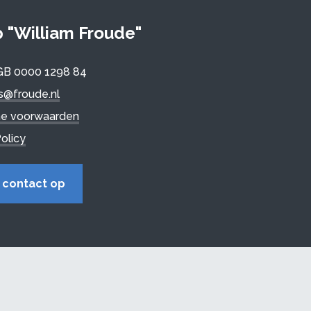
"William Froude"
GB 0000 1298 84
is@froude.nl
e voorwaarden
olicy
contact op