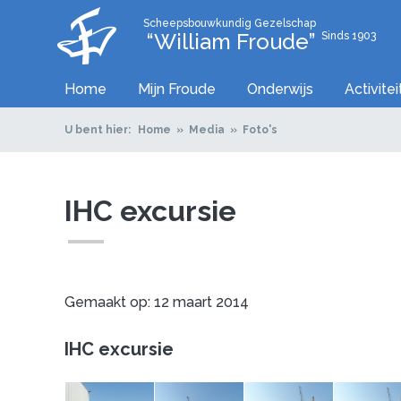
Scheepsbouwkundig Gezelschap
“William Froude”
Sinds 1903
Home
Mijn Froude
Onderwijs
Activite
U bent hier:
Home
Media
Foto's
IHC excursie
Gemaakt op: 12 maart 2014
IHC excursie