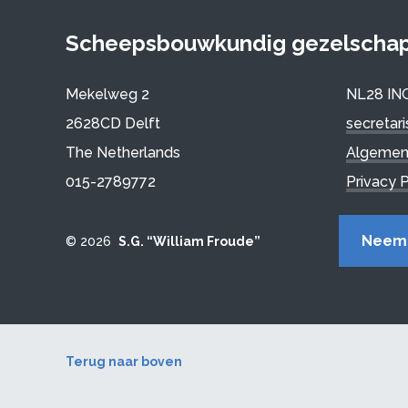
Scheepsbouwkundig gezelschap 
Mekelweg 2
NL28 IN
2628CD Delft
secretar
The Netherlands
Algemen
015-2789772
Privacy P
Neem 
© 2026
S.G. “William Froude”
Terug naar boven