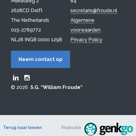
Mekelweg 2
84
2628CD Delft
secretaris@froude.nl
The Netherlands
Algemene
015-2789772
voorwaarden
NL28 INGB 0000 1298
Privacy Policy
Neem contact op
Froude LinkedIn group
Froude Instagram page
© 2026
S.G. “William Froude”
Terug naar boven
Realisatie