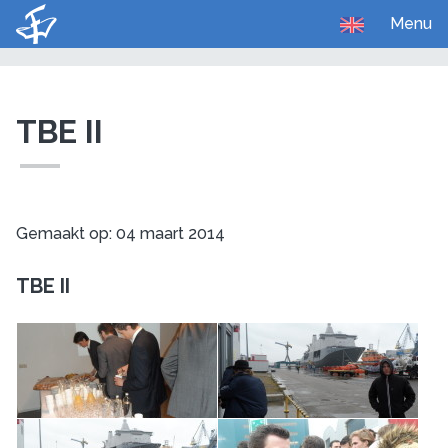
Menu
U bent hier:
Home
Media
Foto's
TBE II
Gemaakt op: 04 maart 2014
TBE II