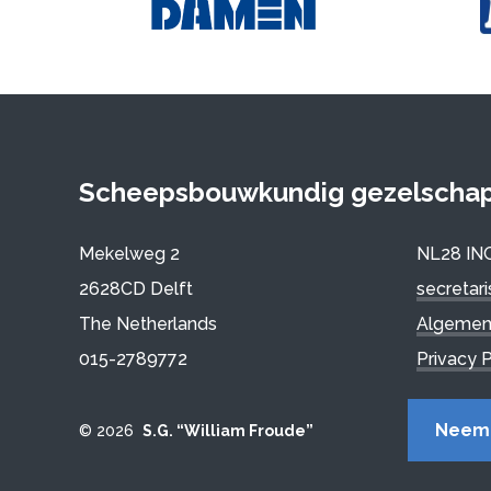
Scheepsbouwkundig gezelschap 
Mekelweg 2
NL28 IN
2628CD Delft
secretar
The Netherlands
Algemen
015-2789772
Privacy P
Neem 
© 2026
S.G. “William Froude”