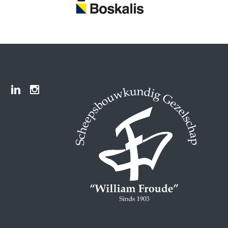
Froude LinkedIn group
Froude Instagram page