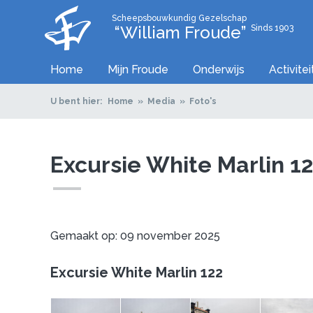
Scheepsbouwkundig Gezelschap
“William Froude”
Sinds 1903
Home
Mijn Froude
Onderwijs
Activite
U bent hier:
Home
Media
Foto's
Excursie White Marlin 1
Gemaakt op: 09 november 2025
Excursie White Marlin 122