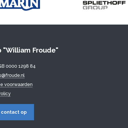
"William Froude"
GB 0000 1298 84
is@froude.nl
e voorwaarden
olicy
contact op