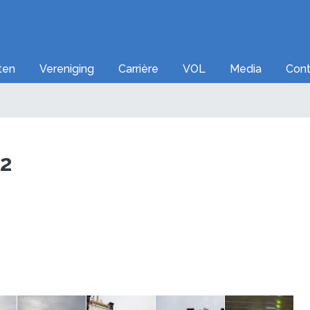
iten
Vereniging
Carrière
VOL
Media
Cont
22