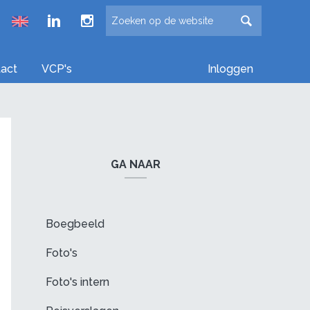
Froude LinkedIn group
Froude Instagram page
act
VCP's
Inloggen
GA NAAR
Boegbeeld
Foto's
Foto's intern