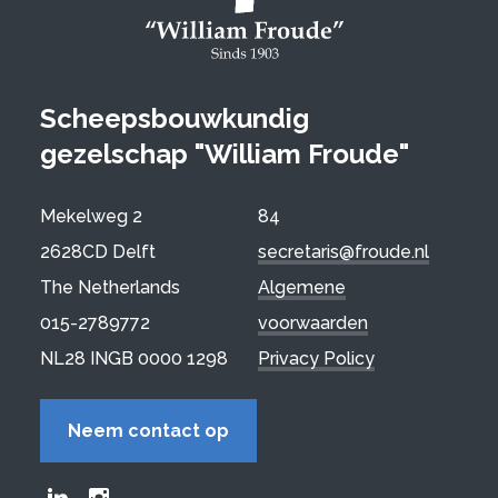
Scheepsbouwkundig
gezelschap "William Froude"
Mekelweg 2
84
2628CD Delft
secretaris@froude.nl
The Netherlands
Algemene
015-2789772
voorwaarden
NL28 INGB 0000 1298
Privacy Policy
Neem contact op
Froude LinkedIn group
Froude Instagram page