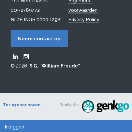
The Netherlands
Algemene
015-2789772
voorwaarden
NL28 INGB 0000 1298
Privacy Policy
Neem contact op
Froude LinkedIn group
Froude Instagram page
© 2026
S.G. “William Froude”
Terug naar boven
Realisatie
Inloggen