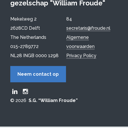
gezelschap "William Froude"
Mekelweg 2
84
2628CD Delft
secretaris@froude.nl
The Netherlands
Algemene
015-2789772
voorwaarden
NL28 INGB 0000 1298
Privacy Policy
Neem contact op
Froude LinkedIn group
Froude Instagram page
© 2026
S.G. “William Froude”